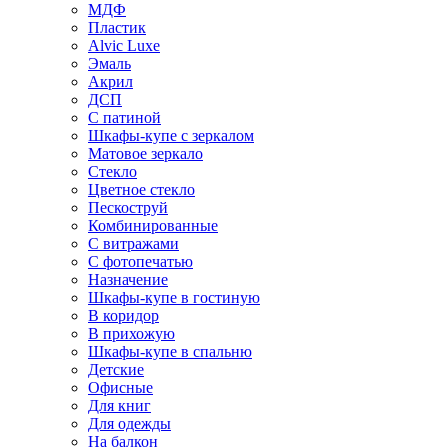
МДФ
Пластик
Alvic Luxe
Эмаль
Акрил
ДСП
С патиной
Шкафы-купе с зеркалом
Матовое зеркало
Стекло
Цветное стекло
Пескоструй
Комбинированные
С витражами
С фотопечатью
Назначение
Шкафы-купе в гостиную
В коридор
В прихожую
Шкафы-купе в спальню
Детские
Офисные
Для книг
Для одежды
На балкон