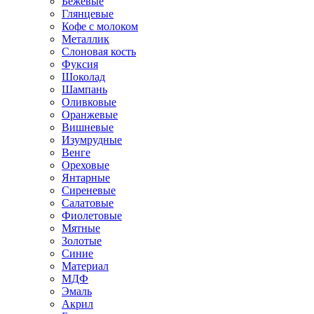
Бежевые
Глянцевые
Кофе с молоком
Металлик
Слоновая кость
Фуксия
Шоколад
Шампань
Оливковые
Оранжевые
Вишневые
Изумрудные
Венге
Ореховые
Янтарные
Сиреневые
Салатовые
Фиолетовые
Мятные
Золотые
Синие
Материал
МДФ
Эмаль
Акрил