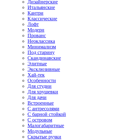
Дизайнерские
Итальянские
Кантри
Классические
Лофт
Модерн
Прованс
Неоклассика
Минимализм
Под старину
Скандинавские
Элитные
Эксклюзивные
Хай-тек
Особенности
Для студии
Для хрущевки
Для дачи
Встроенные
С антресолями
С барной стойкой
С островом
Малогабаритные
Модульные
Скрытые ручки