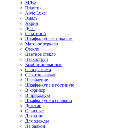
МДФ
Пластик
Alvic Luxe
Эмаль
Акрил
ДСП
С патиной
Шкафы-купе с зеркалом
Матовое зеркало
Стекло
Цветное стекло
Пескоструй
Комбинированные
С витражами
С фотопечатью
Назначение
Шкафы-купе в гостиную
В коридор
В прихожую
Шкафы-купе в спальню
Детские
Офисные
Для книг
Для одежды
На балкон