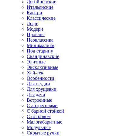
Дизайнерские
Итальянские
Кантри
Классические
Лофт
Модерн
Прованс
Неоклассика
Минимализм
Под старину
Скандинавские
Элитные
Эксклюзивные
Хай-тек
Особенности
Для студии
Для хрущевки
Для дачи
Встроенные
С антресолями
С барной стойкой
С островом
Малогабаритные
Модульные
Скрытые ручки