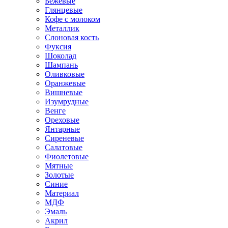
Бежевые
Глянцевые
Кофе с молоком
Металлик
Слоновая кость
Фуксия
Шоколад
Шампань
Оливковые
Оранжевые
Вишневые
Изумрудные
Венге
Ореховые
Янтарные
Сиреневые
Салатовые
Фиолетовые
Мятные
Золотые
Синие
Материал
МДФ
Эмаль
Акрил