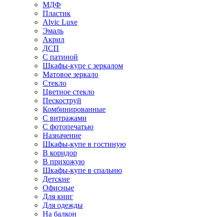
МДФ
Пластик
Alvic Luxe
Эмаль
Акрил
ДСП
С патиной
Шкафы-купе с зеркалом
Матовое зеркало
Стекло
Цветное стекло
Пескоструй
Комбинированные
С витражами
С фотопечатью
Назначение
Шкафы-купе в гостиную
В коридор
В прихожую
Шкафы-купе в спальню
Детские
Офисные
Для книг
Для одежды
На балкон