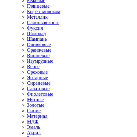
Бежевые
Глянцевые
Кофе с молоком
Металлик
Слоновая кость
Фуксия
Шоколад
Шампань
Оливковые
Оранжевые
Вишневые
Изумрудные
Венге
Ореховые
Янтарные
Сиреневые
Салатовые
Фиолетовые
Мятные
Золотые
Синие
Материал
МДФ
Эмаль
Акрил