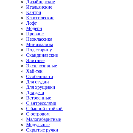
Дизайнерские
Итальянские
Кантри
Классические
Лофт
Модерн
Прованс
Неоклассика
Минимализм
Под старину
Скандинавские
Элитные
Эксклюзивные
Хай-тек
Особенности
Для студии
Для хрущевки
Для дачи
Встроенные
С антресолями
С барной стойкой
С островом
Малогабаритные
Модульные
Скрытые ручки