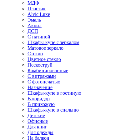
МДФ
Пластик
Alvic Luxe
Эмаль
Акрил
ДСП
С патиной
Шкафы-купе с зеркалом
Матовое зеркало
Стекло
Цветное стекло
Пескоструй
Комбинированные
С витражами
С фотопечатью
Назначение
Шкафы-купе в гостиную
В коридор
В прихожую
Шкафы-купе в спальню
Детские
Офисные
Для книг
Для одежды
На балкон