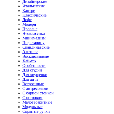
Дизайнерские
Итальянские
Кантри
Классические
Лофт
Модерн
Прованс
Неоклассика
Минимализм
Под старину
Скандинавские
Элитные
Эксклюзивные
Хай-тек
Особенности
Для студии
Для хрущевки
Для дачи
Встроенные
С антресолями
С барной стойкой
С островом
Малогабаритные
Модульные
Скрытые ручки