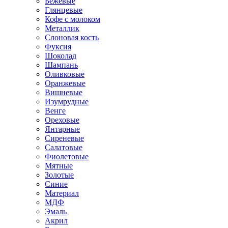
Бежевые
Глянцевые
Кофе с молоком
Металлик
Слоновая кость
Фуксия
Шоколад
Шампань
Оливковые
Оранжевые
Вишневые
Изумрудные
Венге
Ореховые
Янтарные
Сиреневые
Салатовые
Фиолетовые
Мятные
Золотые
Синие
Материал
МДФ
Эмаль
Акрил