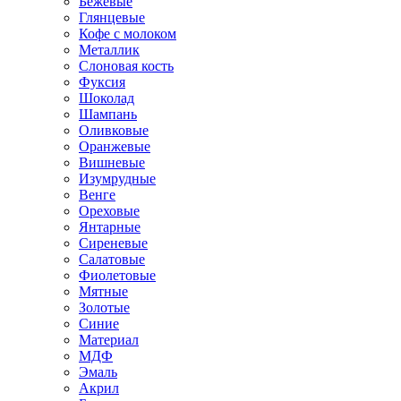
Бежевые
Глянцевые
Кофе с молоком
Металлик
Слоновая кость
Фуксия
Шоколад
Шампань
Оливковые
Оранжевые
Вишневые
Изумрудные
Венге
Ореховые
Янтарные
Сиреневые
Салатовые
Фиолетовые
Мятные
Золотые
Синие
Материал
МДФ
Эмаль
Акрил