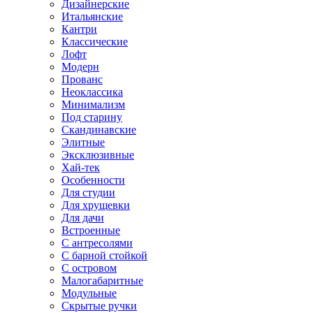
Дизайнерские
Итальянские
Кантри
Классические
Лофт
Модерн
Прованс
Неоклассика
Минимализм
Под старину
Скандинавские
Элитные
Эксклюзивные
Хай-тек
Особенности
Для студии
Для хрущевки
Для дачи
Встроенные
С антресолями
С барной стойкой
С островом
Малогабаритные
Модульные
Скрытые ручки