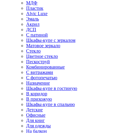
МДФ
Пластик
Alvic Luxe
Эмаль
Акрил
ДСП
С патиной
Шкафы-купе с зеркалом
Матовое зеркало
Стекло
Цветное стекло
Пескоструй
Комбинированные
С витражами
С фотопечатью
Назначение
Шкафы-купе в гостиную
В коридор
В прихожую
Шкафы-купе в спальню
Детские
Офисные
Для книг
Для одежды
На балкон