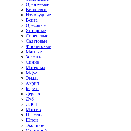
Оранжевые
Вишневые
Изумрудные
Венге
Ореховые
Янтарные
Сиреневые
Салатовые
Фиолетовые
Мятные
Золотые
Синие
Материал
МДФ
Эмаль
Акрил
Береза
Дерево
Дуб
ЛДСП
Массив
Пластик
Шпон
Экошпон
С патиной