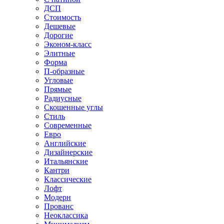
ДСП
Стоимость
Дешевые
Дорогие
Эконом-класс
Элитные
Форма
П-образные
Угловые
Прямые
Радиусные
Скошенные углы
Стиль
Современные
Евро
Английские
Дизайнерские
Итальянские
Кантри
Классические
Лофт
Модерн
Прованс
Неоклассика