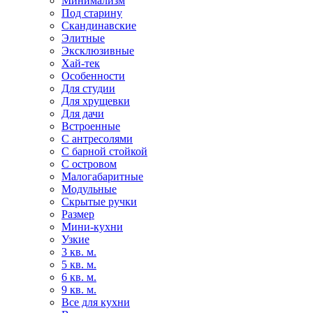
Минимализм
Под старину
Скандинавские
Элитные
Эксклюзивные
Хай-тек
Особенности
Для студии
Для хрущевки
Для дачи
Встроенные
С антресолями
С барной стойкой
С островом
Малогабаритные
Модульные
Скрытые ручки
Размер
Мини-кухни
Узкие
3 кв. м.
5 кв. м.
6 кв. м.
9 кв. м.
Все для кухни