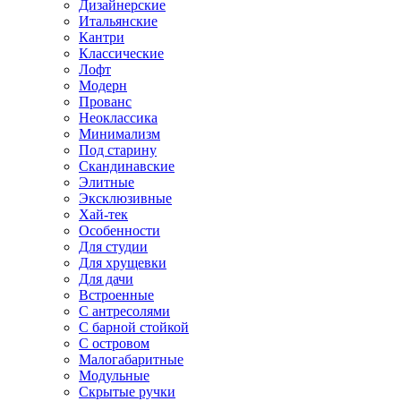
Дизайнерские
Итальянские
Кантри
Классические
Лофт
Модерн
Прованс
Неоклассика
Минимализм
Под старину
Скандинавские
Элитные
Эксклюзивные
Хай-тек
Особенности
Для студии
Для хрущевки
Для дачи
Встроенные
С антресолями
С барной стойкой
С островом
Малогабаритные
Модульные
Скрытые ручки