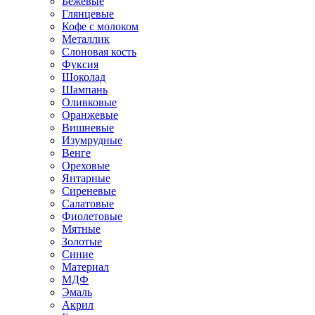
Бежевые
Глянцевые
Кофе с молоком
Металлик
Слоновая кость
Фуксия
Шоколад
Шампань
Оливковые
Оранжевые
Вишневые
Изумрудные
Венге
Ореховые
Янтарные
Сиреневые
Салатовые
Фиолетовые
Мятные
Золотые
Синие
Материал
МДФ
Эмаль
Акрил