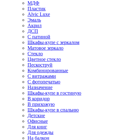
МДФ
Пластик
Alvic Luxe
Эмаль
Акрил
ДСП
С патиной
Шкафы-купе с зеркалом
Матовое зеркало
Стекло
Цветное стекло
Пескоструй
Комбинированные
С витражами
С фотопечатью
Назначение
Шкафы-купе в гостиную
В коридор
В прихожую
Шкафы-купе в спальню
Детские
Офисные
Для книг
Для одежды
На балкон