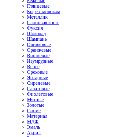
Бежевые
Глянцевые
Кофе с молоком
Металлик
Слоновая кость
Фуксия
Шоколад
Шампань
Оливковые
Оранжевые
Вишневые
Изумрудные
Венге
Ореховые
Янтарные
Сиреневые
Салатовые
Фиолетовые
Мятные
Золотые
Синие
Материал
МДФ
Эмаль
Акрил