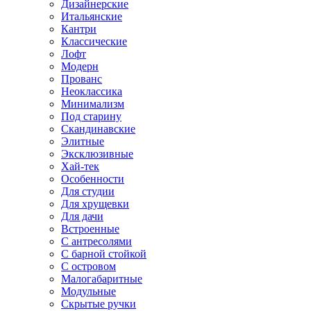
Дизайнерские
Итальянские
Кантри
Классические
Лофт
Модерн
Прованс
Неоклассика
Минимализм
Под старину
Скандинавские
Элитные
Эксклюзивные
Хай-тек
Особенности
Для студии
Для хрущевки
Для дачи
Встроенные
С антресолями
С барной стойкой
С островом
Малогабаритные
Модульные
Скрытые ручки