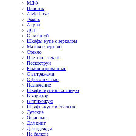
МДФ
Пластик
Alvic Luxe
Эмаль
Акрил
ДСП
С патиной
Шкафы-купе с зеркалом
Матовое зеркало
Стекло
Цветное стекло
Пескоструй
Комбинированные
С витражами
С фотопечатью
Назначение
Шкафы-купе в гостиную
В коридор
В прихожую
Шкафы-купе в спальню
Детские
Офисные
Для книг
Для одежды
На балкон