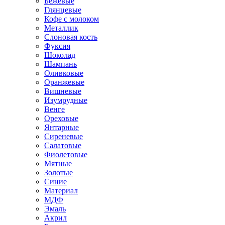
Бежевые
Глянцевые
Кофе с молоком
Металлик
Слоновая кость
Фуксия
Шоколад
Шампань
Оливковые
Оранжевые
Вишневые
Изумрудные
Венге
Ореховые
Янтарные
Сиреневые
Салатовые
Фиолетовые
Мятные
Золотые
Синие
Материал
МДФ
Эмаль
Акрил