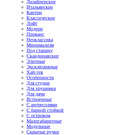
Дизайнерские
Итальянские
Кантри
Классические
Лофт
Модерн
Прованс
Неоклассика
Минимализм
Под старину
Скандинавские
Элитные
Эксклюзивные
Хай-тек
Особенности
Для студии
Для хрущевки
Для дачи
Встроенные
С антресолями
С барной стойкой
С островом
Малогабаритные
Модульные
Скрытые ручки