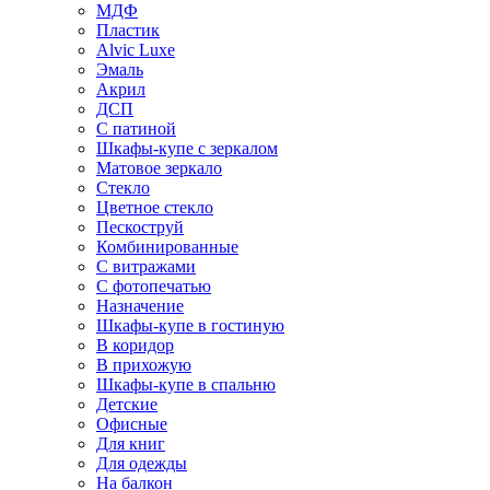
МДФ
Пластик
Alvic Luxe
Эмаль
Акрил
ДСП
С патиной
Шкафы-купе с зеркалом
Матовое зеркало
Стекло
Цветное стекло
Пескоструй
Комбинированные
С витражами
С фотопечатью
Назначение
Шкафы-купе в гостиную
В коридор
В прихожую
Шкафы-купе в спальню
Детские
Офисные
Для книг
Для одежды
На балкон