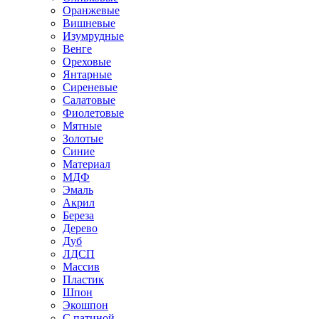
Оранжевые
Вишневые
Изумрудные
Венге
Ореховые
Янтарные
Сиреневые
Салатовые
Фиолетовые
Мятные
Золотые
Синие
Материал
МДФ
Эмаль
Акрил
Береза
Дерево
Дуб
ЛДСП
Массив
Пластик
Шпон
Экошпон
С патиной