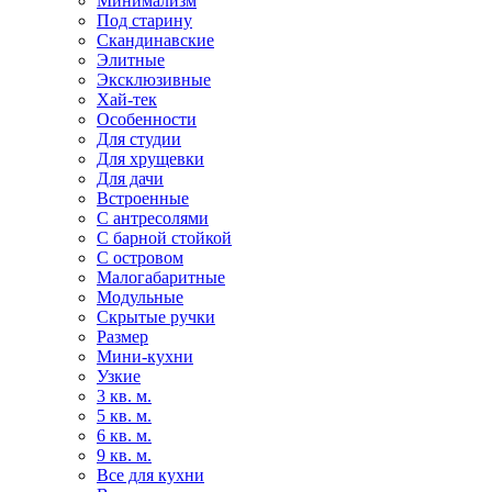
Минимализм
Под старину
Скандинавские
Элитные
Эксклюзивные
Хай-тек
Особенности
Для студии
Для хрущевки
Для дачи
Встроенные
С антресолями
С барной стойкой
С островом
Малогабаритные
Модульные
Скрытые ручки
Размер
Мини-кухни
Узкие
3 кв. м.
5 кв. м.
6 кв. м.
9 кв. м.
Все для кухни