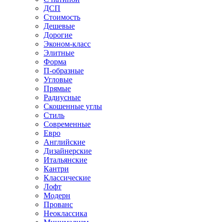
ДСП
Стоимость
Дешевые
Дорогие
Эконом-класс
Элитные
Форма
П-образные
Угловые
Прямые
Радиусные
Скошенные углы
Стиль
Современные
Евро
Английские
Дизайнерские
Итальянские
Кантри
Классические
Лофт
Модерн
Прованс
Неоклассика