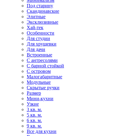
Минимализм
Под старину
Скандинавские
Элитные
Эксклюзивные
Хай-тек
Особенности
Для студии
Для хрущевки
Для дачи
Встроенные
С антресолями
С барной стойкой
С островом
Малогабаритные
Модульные
Скрытые ручки
Размер
Мини-кухни
Узкие
3 кв. м.
5 кв. м.
6 кв. м.
9 кв. м.
Все для кухни