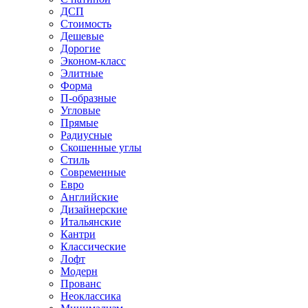
ДСП
Стоимость
Дешевые
Дорогие
Эконом-класс
Элитные
Форма
П-образные
Угловые
Прямые
Радиусные
Скошенные углы
Стиль
Современные
Евро
Английские
Дизайнерские
Итальянские
Кантри
Классические
Лофт
Модерн
Прованс
Неоклассика