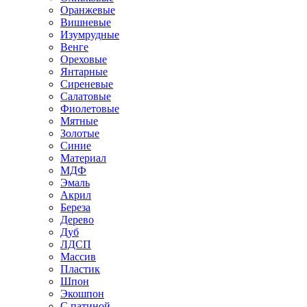
Оранжевые
Вишневые
Изумрудные
Венге
Ореховые
Янтарные
Сиреневые
Салатовые
Фиолетовые
Мятные
Золотые
Синие
Материал
МДФ
Эмаль
Акрил
Береза
Дерево
Дуб
ЛДСП
Массив
Пластик
Шпон
Экошпон
С патиной