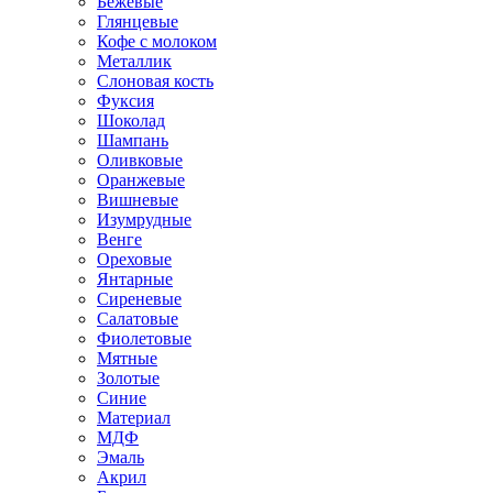
Бежевые
Глянцевые
Кофе с молоком
Металлик
Слоновая кость
Фуксия
Шоколад
Шампань
Оливковые
Оранжевые
Вишневые
Изумрудные
Венге
Ореховые
Янтарные
Сиреневые
Салатовые
Фиолетовые
Мятные
Золотые
Синие
Материал
МДФ
Эмаль
Акрил