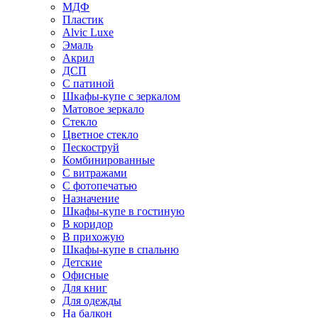
МДФ
Пластик
Alvic Luxe
Эмаль
Акрил
ДСП
С патиной
Шкафы-купе с зеркалом
Матовое зеркало
Стекло
Цветное стекло
Пескоструй
Комбинированные
С витражами
С фотопечатью
Назначение
Шкафы-купе в гостиную
В коридор
В прихожую
Шкафы-купе в спальню
Детские
Офисные
Для книг
Для одежды
На балкон