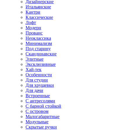
Дизайнерские
Итальянские
Кантри
Классические
Лофт
Модерн
Прованс
Неоклассика
Минимализм
Под старину
Скандинавские
Элитные
Эксклюзивные
Хай-тек
Особенности
Для студии
Для хрущевки
Для дачи
Встроенные
С антресолями
С барной стойкой
С островом
Малогабаритные
Модульные
Скрытые ручки