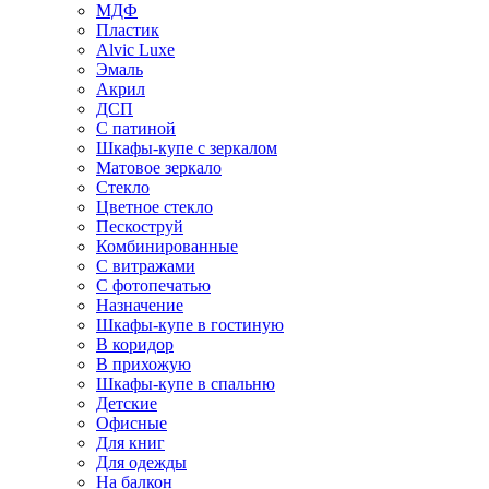
МДФ
Пластик
Alvic Luxe
Эмаль
Акрил
ДСП
С патиной
Шкафы-купе с зеркалом
Матовое зеркало
Стекло
Цветное стекло
Пескоструй
Комбинированные
С витражами
С фотопечатью
Назначение
Шкафы-купе в гостиную
В коридор
В прихожую
Шкафы-купе в спальню
Детские
Офисные
Для книг
Для одежды
На балкон