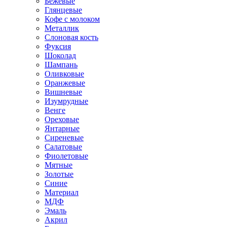
Бежевые
Глянцевые
Кофе с молоком
Металлик
Слоновая кость
Фуксия
Шоколад
Шампань
Оливковые
Оранжевые
Вишневые
Изумрудные
Венге
Ореховые
Янтарные
Сиреневые
Салатовые
Фиолетовые
Мятные
Золотые
Синие
Материал
МДФ
Эмаль
Акрил