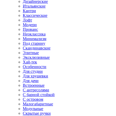
Дизайнерские
Итальянские
Кантри
Классические
Лофт
Модерн
Прованс
Неоклассика
Минимализм
Под старину
Скандинавские
Элитные
Эксклюзивные
Хай-тек
Особенности
Для студии
Для хрущевки
Для дачи
Встроенные
С антресолями
С барной стойкой
С островом
Малогабаритные
Модульные
Скрытые ручки