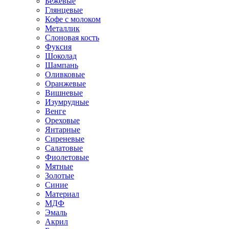
Бежевые
Глянцевые
Кофе с молоком
Металлик
Слоновая кость
Фуксия
Шоколад
Шампань
Оливковые
Оранжевые
Вишневые
Изумрудные
Венге
Ореховые
Янтарные
Сиреневые
Салатовые
Фиолетовые
Мятные
Золотые
Синие
Материал
МДФ
Эмаль
Акрил