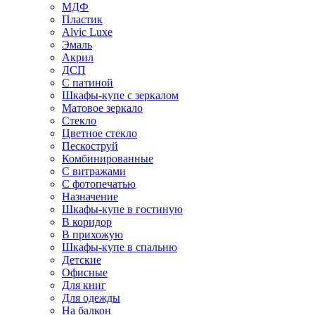
МДФ
Пластик
Alvic Luxe
Эмаль
Акрил
ДСП
С патиной
Шкафы-купе с зеркалом
Матовое зеркало
Стекло
Цветное стекло
Пескоструй
Комбинированные
С витражами
С фотопечатью
Назначение
Шкафы-купе в гостиную
В коридор
В прихожую
Шкафы-купе в спальню
Детские
Офисные
Для книг
Для одежды
На балкон