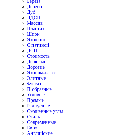
Береза
Дерево
Дуб
ЛДСП
Массив
Пластик
Шпон
Экошпон
С патиной
ДСП
Стоимость
Дешевые
Дорогие
Эконом-класс
Элитные
Форма
П-образные
Угловые
Прямые
Радиусные
Скошенные углы
Стиль
Современные
Евро
Английские