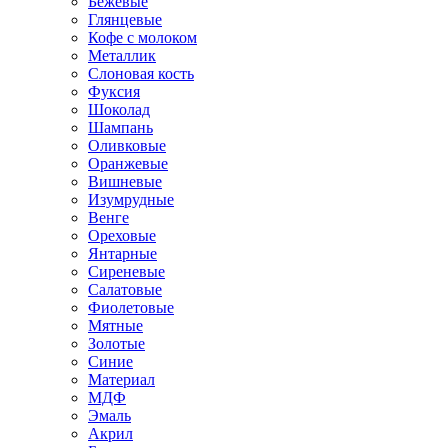
Бежевые
Глянцевые
Кофе с молоком
Металлик
Слоновая кость
Фуксия
Шоколад
Шампань
Оливковые
Оранжевые
Вишневые
Изумрудные
Венге
Ореховые
Янтарные
Сиреневые
Салатовые
Фиолетовые
Мятные
Золотые
Синие
Материал
МДФ
Эмаль
Акрил