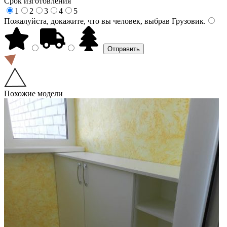
Срок изготовления
1
2
3
4
5
Пожалуйста, докажите, что вы человек, выбрав
Грузовик
.
Похожие модели