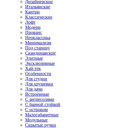
Дизайнерские
Итальянские
Кантри
Классические
Лофт
Модерн
Прованс
Неоклассика
Минимализм
Под старину
Скандинавские
Элитные
Эксклюзивные
Хай-тек
Особенности
Для студии
Для хрущевки
Для дачи
Встроенные
С антресолями
С барной стойкой
С островом
Малогабаритные
Модульные
Скрытые ручки