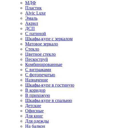
МДФ
Пластик
Alvic Luxe
Эмаль
Акрил
ДСП
С патиной
Шкафы-купе с зеркалом
Матовое зеркало
Стекло
Цветное стекло
Пескоструй
Комбинированные
С витражами
С фотопечатью
Назначение
Шкафы-купе в гостиную
В коридор
В прихожую
Шкафы-купе в спальню
Детские
Офисные
Для книг
Для одежды
На балкон