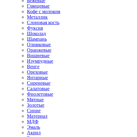
Бежевые
Глянцевые
Кофе с молоком
Металлик
Слоновая кость
Фуксия
Шоколад
Шампань
Оливковые
Оранжевые
Вишневые
Изумрудные
Венге
Ореховые
Янтарные
Сиреневые
Салатовые
Фиолетовые
Мятные
Золотые
Синие
Материал
МДФ
Эмаль
Акрил