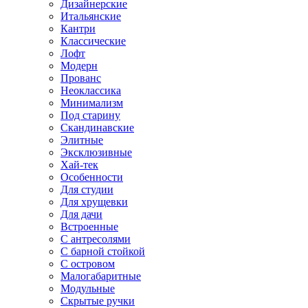
Дизайнерские
Итальянские
Кантри
Классические
Лофт
Модерн
Прованс
Неоклассика
Минимализм
Под старину
Скандинавские
Элитные
Эксклюзивные
Хай-тек
Особенности
Для студии
Для хрущевки
Для дачи
Встроенные
С антресолями
С барной стойкой
С островом
Малогабаритные
Модульные
Скрытые ручки