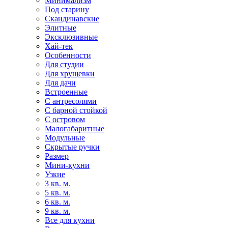
Минимализм
Под старину
Скандинавские
Элитные
Эксклюзивные
Хай-тек
Особенности
Для студии
Для хрущевки
Для дачи
Встроенные
С антресолями
С барной стойкой
С островом
Малогабаритные
Модульные
Скрытые ручки
Размер
Мини-кухни
Узкие
3 кв. м.
5 кв. м.
6 кв. м.
9 кв. м.
Все для кухни