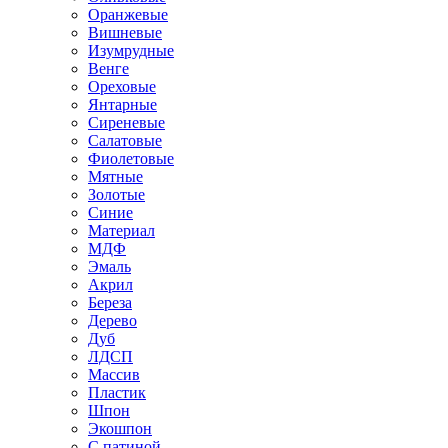
Оранжевые
Вишневые
Изумрудные
Венге
Ореховые
Янтарные
Сиреневые
Салатовые
Фиолетовые
Мятные
Золотые
Синие
Материал
МДФ
Эмаль
Акрил
Береза
Дерево
Дуб
ЛДСП
Массив
Пластик
Шпон
Экошпон
С патиной