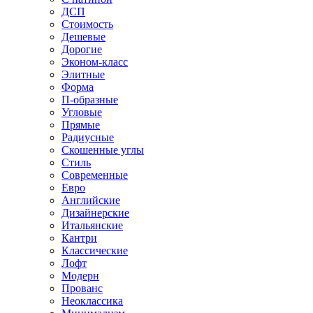
ДСП
Стоимость
Дешевые
Дорогие
Эконом-класс
Элитные
Форма
П-образные
Угловые
Прямые
Радиусные
Скошенные углы
Стиль
Современные
Евро
Английские
Дизайнерские
Итальянские
Кантри
Классические
Лофт
Модерн
Прованс
Неоклассика