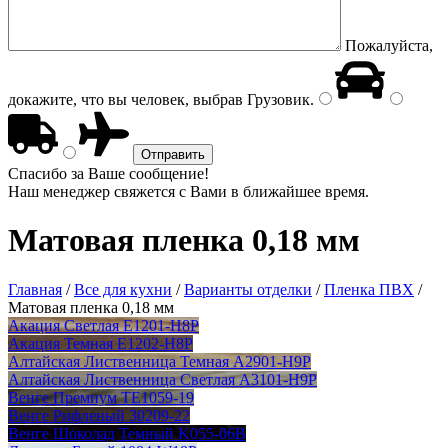
Пожалуйста,
докажите, что вы человек, выбрав
Грузовик
.
Спасибо за Ваше сообщение!
Наш менеджер свяжется с Вами в ближайшее время.
Матовая пленка 0,18 мм
Главная
/
Все для кухни
/
Варианты отделки
/
Пленка ПВХ
/
Матовая пленка 0,18 мм
Акация Светлая E1201-H8P
Акация Темная E1202-H8P
Алтайская Лиственница Темная A2901-H9P
Алтайская Лиственница Светлая А3101-H9P
Венге Премиум TE1059-19
Венге Рифленый 30209-22
Венге Шоколад Темный K055-06В