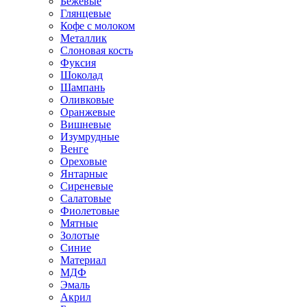
Бежевые
Глянцевые
Кофе с молоком
Металлик
Слоновая кость
Фуксия
Шоколад
Шампань
Оливковые
Оранжевые
Вишневые
Изумрудные
Венге
Ореховые
Янтарные
Сиреневые
Салатовые
Фиолетовые
Мятные
Золотые
Синие
Материал
МДФ
Эмаль
Акрил