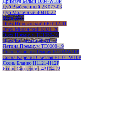
Дримвуд Белый 1084-W18P
Дуб Выбеленный 2K077-03
Дуб Молочный 40410-22
Ирга 2601
Орех Итальянский 6K0112-01
Орех Миланский К021-26
Орех Премиум TE1050-19
Орех Рифленый 40411-22
Патина Премиум TE0008-19
Сосна Карелия Темная E1102-W10P
Сосна Карелия Светлая E1101-W10P
Ясень Бланко H1121-H12P
Ясень Сандервик 43104-22