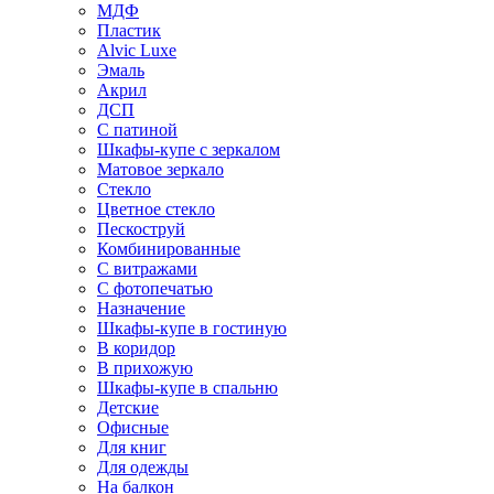
МДФ
Пластик
Alvic Luxe
Эмаль
Акрил
ДСП
С патиной
Шкафы-купе с зеркалом
Матовое зеркало
Стекло
Цветное стекло
Пескоструй
Комбинированные
С витражами
С фотопечатью
Назначение
Шкафы-купе в гостиную
В коридор
В прихожую
Шкафы-купе в спальню
Детские
Офисные
Для книг
Для одежды
На балкон