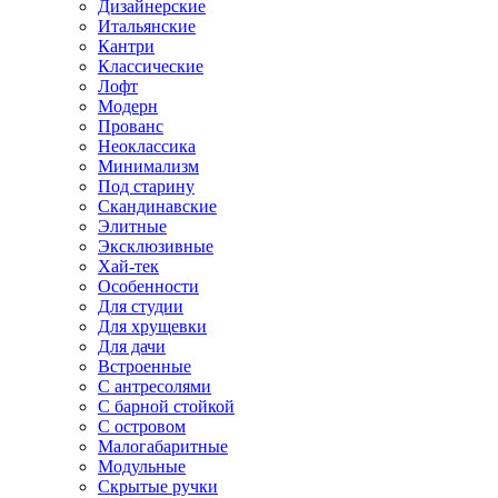
Дизайнерские
Итальянские
Кантри
Классические
Лофт
Модерн
Прованс
Неоклассика
Минимализм
Под старину
Скандинавские
Элитные
Эксклюзивные
Хай-тек
Особенности
Для студии
Для хрущевки
Для дачи
Встроенные
С антресолями
С барной стойкой
С островом
Малогабаритные
Модульные
Скрытые ручки