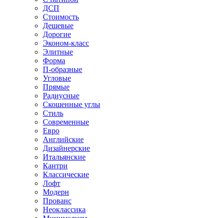
ДСП
Стоимость
Дешевые
Дорогие
Эконом-класс
Элитные
Форма
П-образные
Угловые
Прямые
Радиусные
Скошенные углы
Стиль
Современные
Евро
Английские
Дизайнерские
Итальянские
Кантри
Классические
Лофт
Модерн
Прованс
Неоклассика