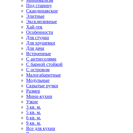
Минимализм
Под старину
Скандинавские
Элитные
Эксклюзивные
Хай-тек
Особенности
Для студии
Для хрущевки
Для дачи
Встроенные
С антресолями
С барной стойкой
С островом
Малогабаритные
Модульные
Скрытые ручки
Размер
Мини-кухни
Узкие
3 кв. м.
5 кв. м.
6 кв. м.
9 кв. м.
Все для кухни