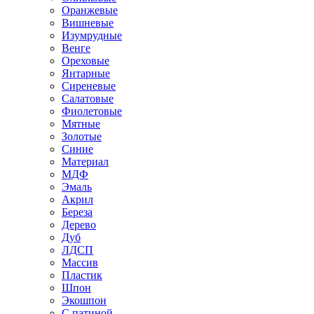
Оранжевые
Вишневые
Изумрудные
Венге
Ореховые
Янтарные
Сиреневые
Салатовые
Фиолетовые
Мятные
Золотые
Синие
Материал
МДФ
Эмаль
Акрил
Береза
Дерево
Дуб
ЛДСП
Массив
Пластик
Шпон
Экошпон
С патиной