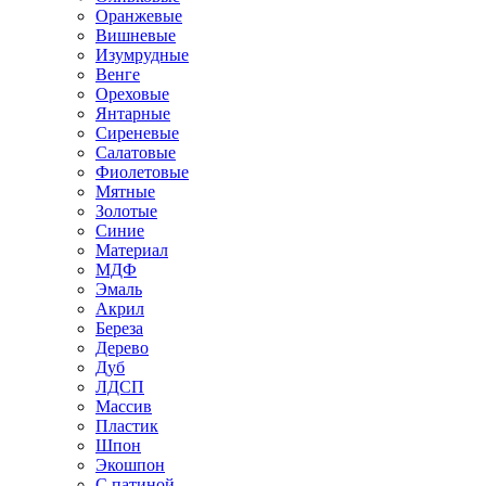
Оранжевые
Вишневые
Изумрудные
Венге
Ореховые
Янтарные
Сиреневые
Салатовые
Фиолетовые
Мятные
Золотые
Синие
Материал
МДФ
Эмаль
Акрил
Береза
Дерево
Дуб
ЛДСП
Массив
Пластик
Шпон
Экошпон
С патиной