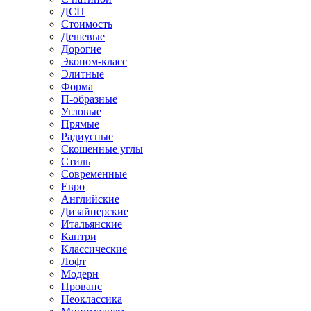
ДСП
Стоимость
Дешевые
Дорогие
Эконом-класс
Элитные
Форма
П-образные
Угловые
Прямые
Радиусные
Скошенные углы
Стиль
Современные
Евро
Английские
Дизайнерские
Итальянские
Кантри
Классические
Лофт
Модерн
Прованс
Неоклассика