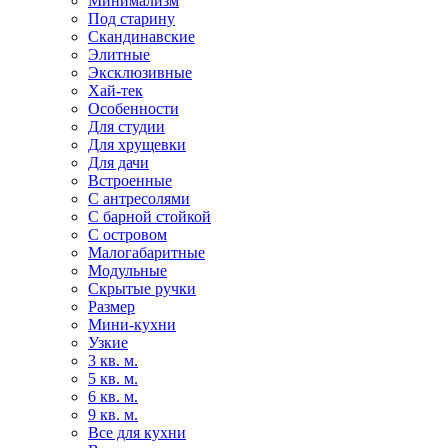
Минимализм
Под старину
Скандинавские
Элитные
Эксклюзивные
Хай-тек
Особенности
Для студии
Для хрущевки
Для дачи
Встроенные
С антресолями
С барной стойкой
С островом
Малогабаритные
Модульные
Скрытые ручки
Размер
Мини-кухни
Узкие
3 кв. м.
5 кв. м.
6 кв. м.
9 кв. м.
Все для кухни