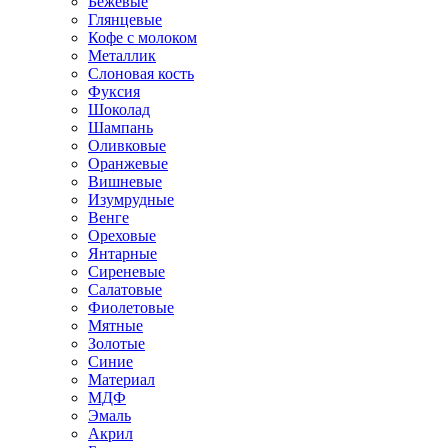
Бежевые
Глянцевые
Кофе с молоком
Металлик
Слоновая кость
Фуксия
Шоколад
Шампань
Оливковые
Оранжевые
Вишневые
Изумрудные
Венге
Ореховые
Янтарные
Сиреневые
Салатовые
Фиолетовые
Мятные
Золотые
Синие
Материал
МДФ
Эмаль
Акрил