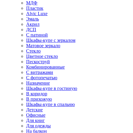
МДФ
Пластик
Alvic Luxe
Эмаль
Акрил
ДСП
С патиной
Шкафы-купе с зеркалом
Матовое зеркало
Стекло
Цветное стекло
Пескоструй
Комбинированные
С витражами
С фотопечатью
Назначение
Шкафы-купе в гостиную
В коридор
В прихожую
Шкафы-купе в спальню
Детские
Офисные
Для книг
Для одежды
На балкон