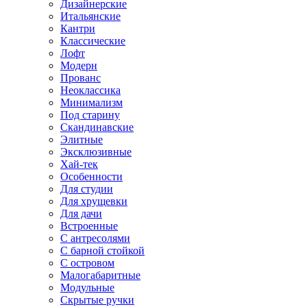
Дизайнерские
Итальянские
Кантри
Классические
Лофт
Модерн
Прованс
Неоклассика
Минимализм
Под старину
Скандинавские
Элитные
Эксклюзивные
Хай-тек
Особенности
Для студии
Для хрущевки
Для дачи
Встроенные
С антресолями
С барной стойкой
С островом
Малогабаритные
Модульные
Скрытые ручки