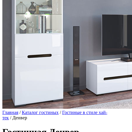
Главная
/
Каталог гостиных
/
Гостиные в стиле хай-
тек
/ Денвер