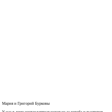
Мария и Григорий Бурковы
У нас в доме нестандартная кухня из-за короба и выступов,