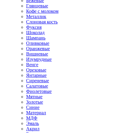
Бежевые
Глянцевые
Кофе с молоком
Металлик
Слоновая кость
Фуксия
Шоколад
Шампань
Оливковые
Оранжевые
Вишневые
Изумрудные
Венге
Ореховые
Янтарные
Сиреневые
Салатовые
Фиолетовые
Мятные
Золотые
Синие
Материал
МДФ
Эмаль
Акрил