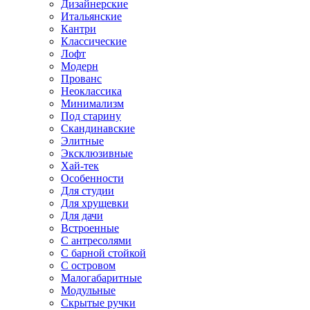
Дизайнерские
Итальянские
Кантри
Классические
Лофт
Модерн
Прованс
Неоклассика
Минимализм
Под старину
Скандинавские
Элитные
Эксклюзивные
Хай-тек
Особенности
Для студии
Для хрущевки
Для дачи
Встроенные
С антресолями
С барной стойкой
С островом
Малогабаритные
Модульные
Скрытые ручки