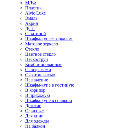
МДФ
Пластик
Alvic Luxe
Эмаль
Акрил
ДСП
С патиной
Шкафы-купе с зеркалом
Матовое зеркало
Стекло
Цветное стекло
Пескоструй
Комбинированные
С витражами
С фотопечатью
Назначение
Шкафы-купе в гостиную
В коридор
В прихожую
Шкафы-купе в спальню
Детские
Офисные
Для книг
Для одежды
На балкон