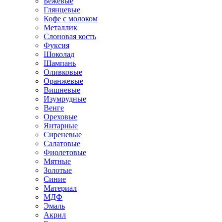
Бежевые
Глянцевые
Кофе с молоком
Металлик
Слоновая кость
Фуксия
Шоколад
Шампань
Оливковые
Оранжевые
Вишневые
Изумрудные
Венге
Ореховые
Янтарные
Сиреневые
Салатовые
Фиолетовые
Мятные
Золотые
Синие
Материал
МДФ
Эмаль
Акрил