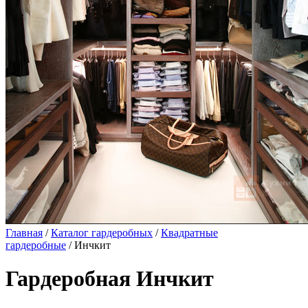
Главная
/
Каталог гардеробных
/
Квадратные
гардеробные
/ Инчкит
Гардеробная Инчкит