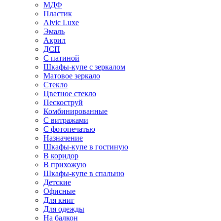
МДФ
Пластик
Alvic Luxe
Эмаль
Акрил
ДСП
С патиной
Шкафы-купе с зеркалом
Матовое зеркало
Стекло
Цветное стекло
Пескоструй
Комбинированные
С витражами
С фотопечатью
Назначение
Шкафы-купе в гостиную
В коридор
В прихожую
Шкафы-купе в спальню
Детские
Офисные
Для книг
Для одежды
На балкон