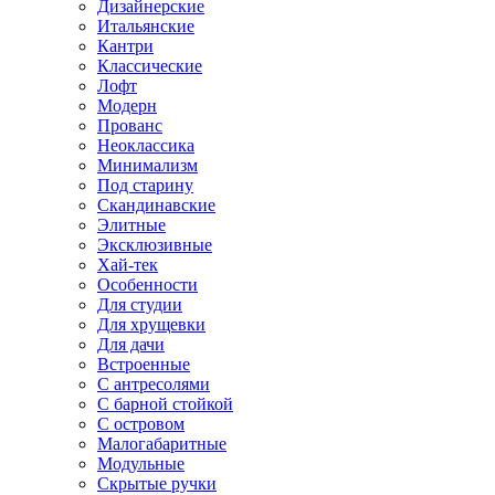
Дизайнерские
Итальянские
Кантри
Классические
Лофт
Модерн
Прованс
Неоклассика
Минимализм
Под старину
Скандинавские
Элитные
Эксклюзивные
Хай-тек
Особенности
Для студии
Для хрущевки
Для дачи
Встроенные
С антресолями
С барной стойкой
С островом
Малогабаритные
Модульные
Скрытые ручки