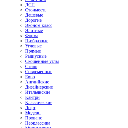
ДСП
Стоимость
Дешевые
Дорогие
Эконом-класс
Элитные
Форма
П-образные
Угловые
Прямые
Радиусные
Скошенные углы
Стиль
Современные
Евро
Английские
Дизайнерские
Итальянские
Кантри
Классические
Лофт
Модерн
Прованс
Неоклассика