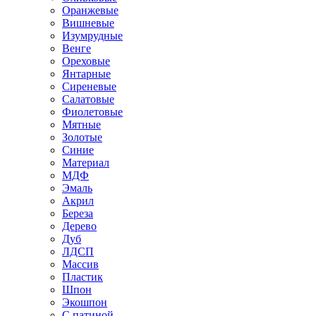
Оранжевые
Вишневые
Изумрудные
Венге
Ореховые
Янтарные
Сиреневые
Салатовые
Фиолетовые
Мятные
Золотые
Синие
Материал
МДФ
Эмаль
Акрил
Береза
Дерево
Дуб
ЛДСП
Массив
Пластик
Шпон
Экошпон
С патиной