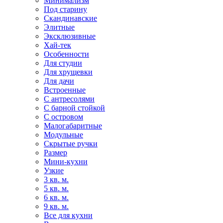
Минимализм
Под старину
Скандинавские
Элитные
Эксклюзивные
Хай-тек
Особенности
Для студии
Для хрущевки
Для дачи
Встроенные
С антресолями
С барной стойкой
С островом
Малогабаритные
Модульные
Скрытые ручки
Размер
Мини-кухни
Узкие
3 кв. м.
5 кв. м.
6 кв. м.
9 кв. м.
Все для кухни