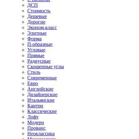
ДСП
Стоимость
Дешевые
Дорогие
Эконом-класс
Элитные
Форма
П-образные
Угловые
Прямые
Радиусные
Скошенные углы
Стиль
Современные
Евро
Английские
Дизайнерские
Итальянские
Кантри
Классические
Лофт
Модерн
Прованс
Неоклассика