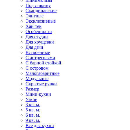
Минимализм
Под старину
Скандинавские
Элитные
Эксклюзивные
Хай-тек
Особенности
Для студии
Для хрущевки
Для дачи
Встроенные
С антресолями
С барной стойкой
С островом
Малогабаритные
Модульные
Скрытые ручки
Размер
Мини-кухни
Узкие
3 кв. м.
5 кв. м.
6 кв. м.
9 кв. м.
Все для кухни