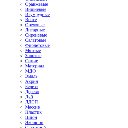
Оранжевые
Вишневые
Изумрудные
Венге
Ореховые
Янтарные
Сиреневые
Салатовые
Фиолетовые
Мятные
Золотые
Синие
Материал
МДФ
Эмаль
Акрил
Береза
Дерево
Дуб
ЛДСП
Массив
Пластик
Шпон
Экошпон
С патиной