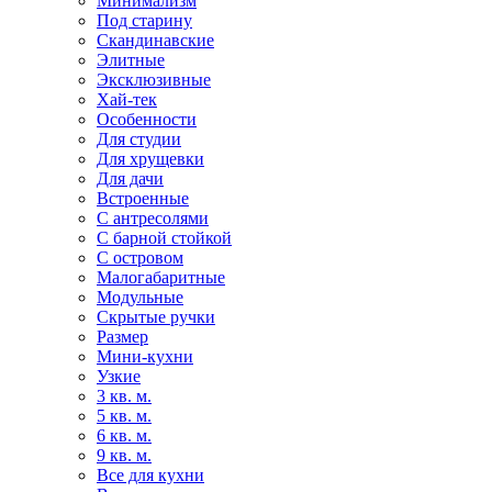
Минимализм
Под старину
Скандинавские
Элитные
Эксклюзивные
Хай-тек
Особенности
Для студии
Для хрущевки
Для дачи
Встроенные
С антресолями
С барной стойкой
С островом
Малогабаритные
Модульные
Скрытые ручки
Размер
Мини-кухни
Узкие
3 кв. м.
5 кв. м.
6 кв. м.
9 кв. м.
Все для кухни