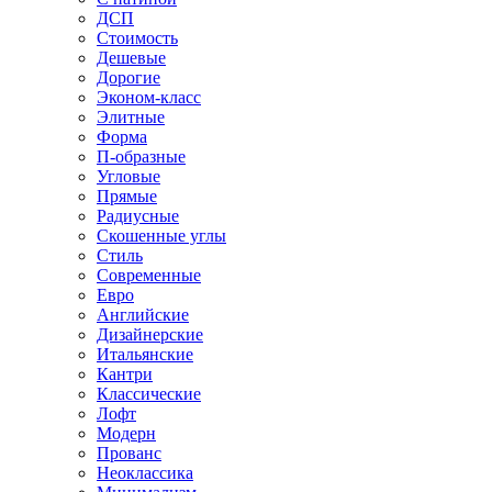
ДСП
Стоимость
Дешевые
Дорогие
Эконом-класс
Элитные
Форма
П-образные
Угловые
Прямые
Радиусные
Скошенные углы
Стиль
Современные
Евро
Английские
Дизайнерские
Итальянские
Кантри
Классические
Лофт
Модерн
Прованс
Неоклассика