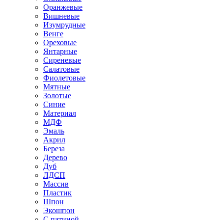
Оранжевые
Вишневые
Изумрудные
Венге
Ореховые
Янтарные
Сиреневые
Салатовые
Фиолетовые
Мятные
Золотые
Синие
Материал
МДФ
Эмаль
Акрил
Береза
Дерево
Дуб
ЛДСП
Массив
Пластик
Шпон
Экошпон
С патиной