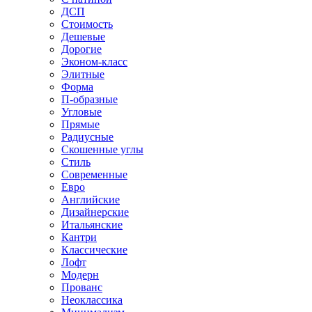
ДСП
Стоимость
Дешевые
Дорогие
Эконом-класс
Элитные
Форма
П-образные
Угловые
Прямые
Радиусные
Скошенные углы
Стиль
Современные
Евро
Английские
Дизайнерские
Итальянские
Кантри
Классические
Лофт
Модерн
Прованс
Неоклассика