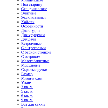
Минимализм
Под старину
Скандинавские
Элитные
Эксклюзивные
Хай-тек
Особенности
Для студии
Для хрущевки
Для дачи
Встроенные
С антресолями
С барной стойкой
С островом
Малогабаритные
Модульные
Скрытые ручки
Размер
Мини-кухни
Узкие
3 кв. м.
5 кв. м.
6 кв. м.
9 кв. м.
Все для кухни