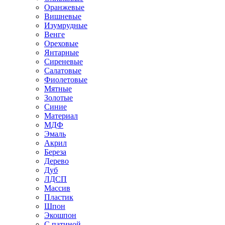
Оранжевые
Вишневые
Изумрудные
Венге
Ореховые
Янтарные
Сиреневые
Салатовые
Фиолетовые
Мятные
Золотые
Синие
Материал
МДФ
Эмаль
Акрил
Береза
Дерево
Дуб
ЛДСП
Массив
Пластик
Шпон
Экошпон
С патиной