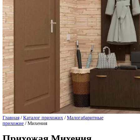
Главная
/
Каталог прихожих
/
Малогабаритные
прихожие
/ Михения
Прихожая Михения