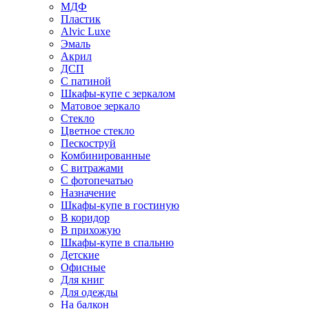
МДФ
Пластик
Alvic Luxe
Эмаль
Акрил
ДСП
С патиной
Шкафы-купе с зеркалом
Матовое зеркало
Стекло
Цветное стекло
Пескоструй
Комбинированные
С витражами
С фотопечатью
Назначение
Шкафы-купе в гостиную
В коридор
В прихожую
Шкафы-купе в спальню
Детские
Офисные
Для книг
Для одежды
На балкон