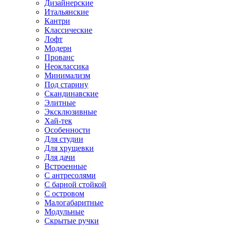
Дизайнерские
Итальянские
Кантри
Классические
Лофт
Модерн
Прованс
Неоклассика
Минимализм
Под старину
Скандинавские
Элитные
Эксклюзивные
Хай-тек
Особенности
Для студии
Для хрущевки
Для дачи
Встроенные
С антресолями
С барной стойкой
С островом
Малогабаритные
Модульные
Скрытые ручки