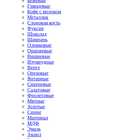
Бежевые
Глянцевые
Кофе с молоком
Металлик
Слоновая кость
Фуксия
Шоколад
Шампань
Оливковые
Оранжевые
Вишневые
Изумрудные
Венге
Ореховые
Янтарные
Сиреневые
Салатовые
Фиолетовые
Мятные
Золотые
Синие
Материал
МДФ
Эмаль
Акрил