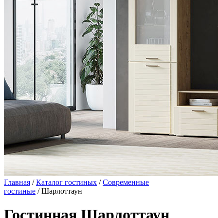
Главная
/
Каталог гостиных
/
Современные
гостиные
/ Шарлоттаун
Гостинная Шарлоттаун