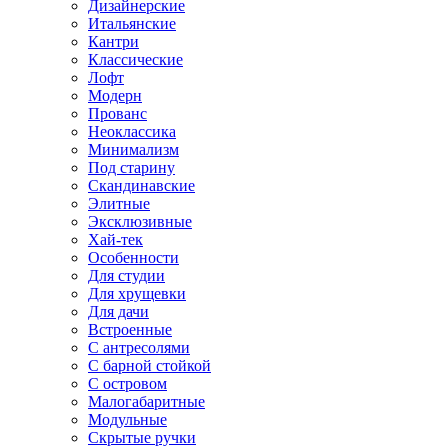
Дизайнерские
Итальянские
Кантри
Классические
Лофт
Модерн
Прованс
Неоклассика
Минимализм
Под старину
Скандинавские
Элитные
Эксклюзивные
Хай-тек
Особенности
Для студии
Для хрущевки
Для дачи
Встроенные
С антресолями
С барной стойкой
С островом
Малогабаритные
Модульные
Скрытые ручки