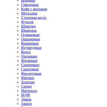
Бежевые
Глянцевые
Кофе с молоком
Металлик
Слоновая кость
Фуксия
Шоколад
Шампань
Оливковые
Оранжевые
Вишневые
Изумрудные
Венге
Ореховые
Янтарные
Сиреневые
Салатовые
Фиолетовые
Мятные
Золотые
Синие
Материал
МДФ
Эмаль
Акрил