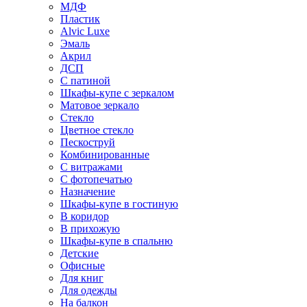
МДФ
Пластик
Alvic Luxe
Эмаль
Акрил
ДСП
С патиной
Шкафы-купе с зеркалом
Матовое зеркало
Стекло
Цветное стекло
Пескоструй
Комбинированные
С витражами
С фотопечатью
Назначение
Шкафы-купе в гостиную
В коридор
В прихожую
Шкафы-купе в спальню
Детские
Офисные
Для книг
Для одежды
На балкон