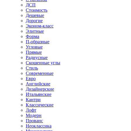
ДСП
Стоимость
Дешевые
Дорогие
Эконом-класс
Элитные
Форма
П-образные
Угловые
Прямые
Радиусные
Скошенные углы
Стиль
Современные
Евро
Английские
Дизайнерские
Итальянские
Кантри
Классические
Лофт
Модерн
Прованс
Неоклассика