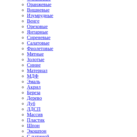
Оранжевые
Вишневые
Изумрудные
Венге
Ореховые
Янтарные
Сиреневые
Салатовые
Фиолетовые
Мятные
Золотые
Синие
Материал
МДФ
Эмаль
Акрил
Береза
Дерево
Дуб
ЛДСП
Массив
Пластик
Шпон
Экошпон
С патиной