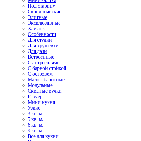
Минимализм
Под старину
Скандинавские
Элитные
Эксклюзивные
Хай-тек
Особенности
Для студии
Для хрущевки
Для дачи
Встроенные
С антресолями
С барной стойкой
С островом
Малогабаритные
Модульные
Скрытые ручки
Размер
Мини-кухни
Узкие
3 кв. м.
5 кв. м.
6 кв. м.
9 кв. м.
Все для кухни